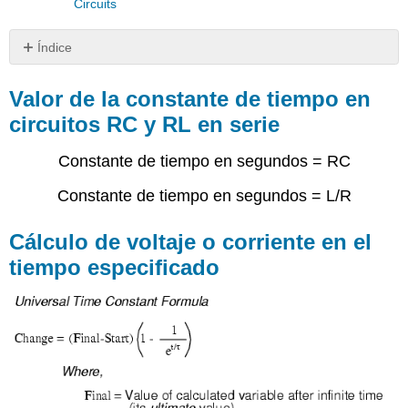
Circuits
Índice
Valor
de
Valor de la constante de tiempo en
la
circuitos RC y RL en serie
constante
de
Constante de tiempo en segundos = RC
tiempo
en
Constante de tiempo en segundos = L/R
circuitos
RC
y
Cálculo de voltaje o corriente en el
RL
tiempo especificado
en
serie
Cálculo
de
voltaje
o
corriente
en