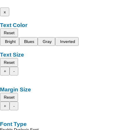
x
Text Color
Reset
Bright
Blues
Gray
Inverted
Text Size
Reset
+
-
Margin Size
Reset
+
-
Font Type
Enable Dyslexic Font