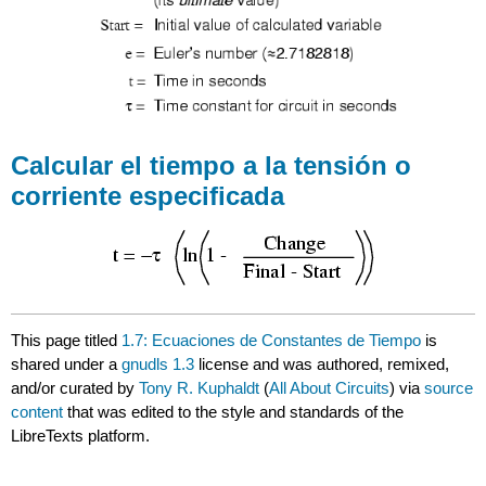
el
tiempo
especificado
Calcular
el
tiempo
a
Calcular el tiempo a la tensión o
la
corriente especificada
tensión
o
corriente
especificada
This page titled
1.7: Ecuaciones de Constantes de Tiempo
is
shared under a
gnudls 1.3
license and was authored, remixed,
and/or curated by
Tony R. Kuphaldt
(
All About Circuits
) via
source
content
that was edited to the style and standards of the
LibreTexts platform.