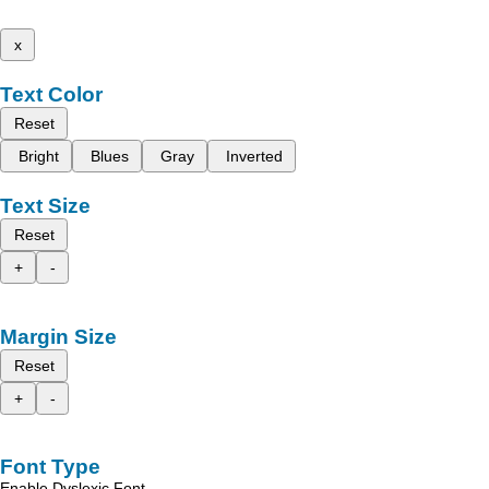
x
Text Color
Reset
Bright
Blues
Gray
Inverted
Text Size
Reset
+
-
Margin Size
Reset
+
-
Font Type
Enable Dyslexic Font