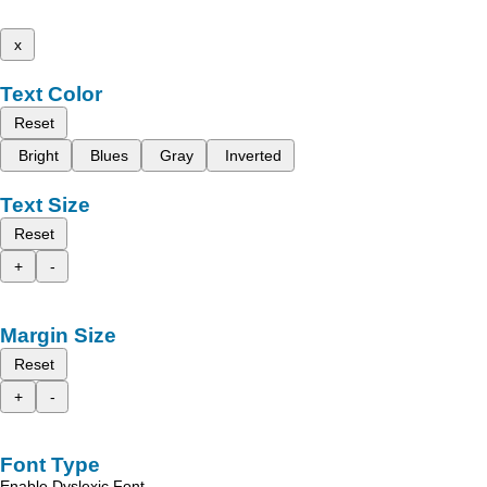
x
Text Color
Reset
Bright
Blues
Gray
Inverted
Text Size
Reset
+
-
Margin Size
Reset
+
-
Font Type
Enable Dyslexic Font