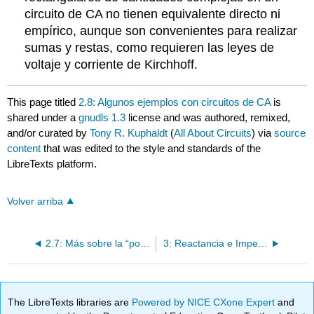
circuito de CA no tienen equivalente directo ni
empírico, aunque son convenientes para realizar
sumas y restas, como requieren las leyes de
voltaje y corriente de Kirchhoff.
This page titled
2.8: Algunos ejemplos con circuitos de CA
is
shared under a
gnudls 1.3
license and was authored, remixed,
and/or curated by
Tony R. Kuphaldt
(
All About Circuits
) via
source
content
that was edited to the style and standards of the
LibreTexts platform.
Volver arriba
2.7: Más sobre la “polaridad” de CA
3: Reactancia e Impedancia - Inductiva
The LibreTexts libraries are
Powered by NICE CXone Expert
and