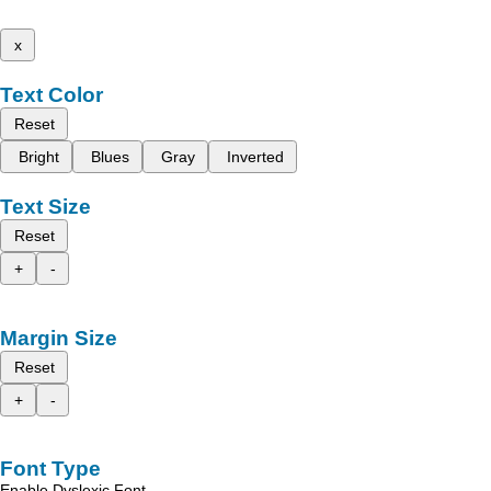
x
Text Color
Reset
Bright
Blues
Gray
Inverted
Text Size
Reset
+
-
Margin Size
Reset
+
-
Font Type
Enable Dyslexic Font