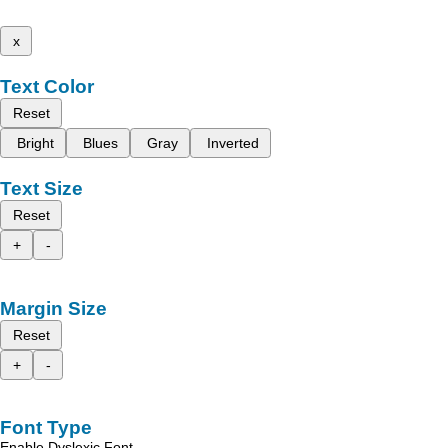
x
Text Color
Reset
Bright
Blues
Gray
Inverted
Text Size
Reset
+
-
Margin Size
Reset
+
-
Font Type
Enable Dyslexic Font