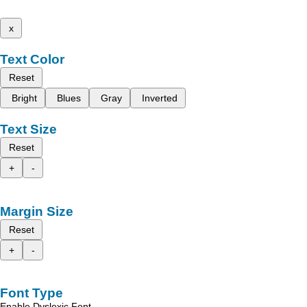
x
Text Color
Reset
Bright
Blues
Gray
Inverted
Text Size
Reset
+
-
Margin Size
Reset
+
-
Font Type
Enable Dyslexic Font