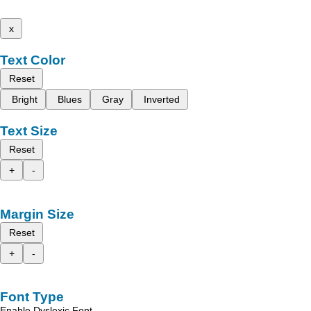
x
Text Color
Reset
Bright
Blues
Gray
Inverted
Text Size
Reset
+
-
Margin Size
Reset
+
-
Font Type
Enable Dyslexic Font