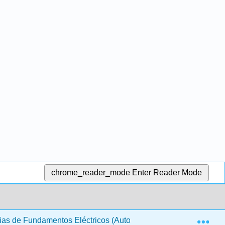
chrome_reader_mode
Enter Reader Mode
Exp
as de Fundamentos Eléctricos (Autoridad de Capacitación de l