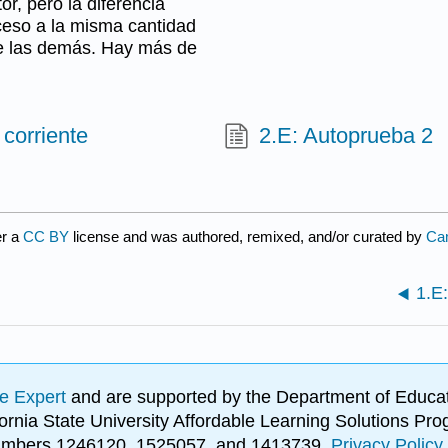
r, pero la diferencia
ceso a la misma cantidad
de las demás. Hay más de
 corriente
2.E: Autoprueba 2
er a
CC BY
license and was authored, remixed, and/or curated by
Ca
1.E
e Expert
and are supported by the Department of Educat
lifornia State University Affordable Learning Solutions 
 numbers 1246120, 1525057, and 1413739.
Privacy Policy