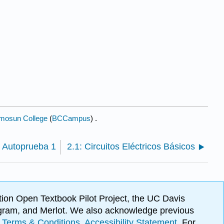
mosun College
(
BCCampus
) .
: Autoprueba 1
2.1: Circuitos Eléctricos Básicos
ion Open Textbook Pilot Project, the UC Davis
Program, and Merlot. We also acknowledge previous
.
Terms & Conditions
.
Accessibility Statement
. For