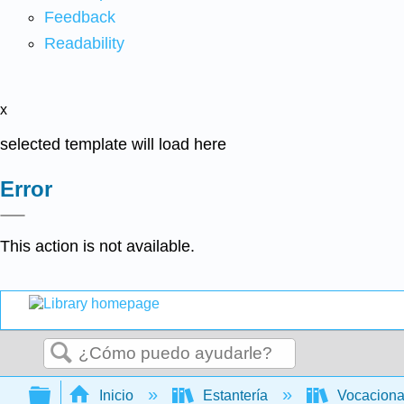
Feedback
Readability
x
selected template will load here
Error
This action is not available.
Buscar
Expandir/contraer jerarquía global
Inicio
Estantería
Vocacion