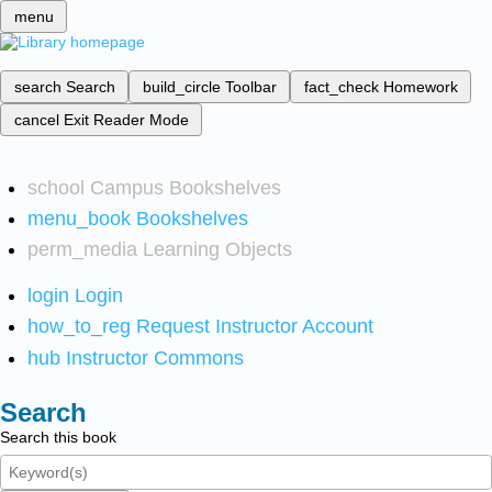
menu
search
Search
build_circle
Toolbar
fact_check
Homework
cancel
Exit Reader Mode
school
Campus Bookshelves
menu_book
Bookshelves
perm_media
Learning Objects
login
Login
how_to_reg
Request Instructor Account
hub
Instructor Commons
Search
Search this book