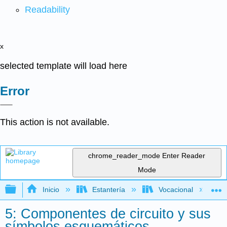
Readability
x
selected template will load here
Error
This action is not available.
chrome_reader_mode
Enter Reader
Mode
Expandir/contraer jerarquía global
Inicio
Estantería
Vocacional
5: Componentes de circuito y sus
símbolos esquemáticos