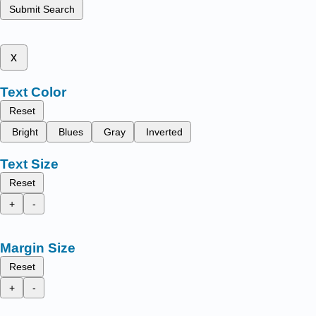
Submit Search
x
Text Color
Reset
Bright
Blues
Gray
Inverted
Text Size
Reset
+
-
Margin Size
Reset
+
-