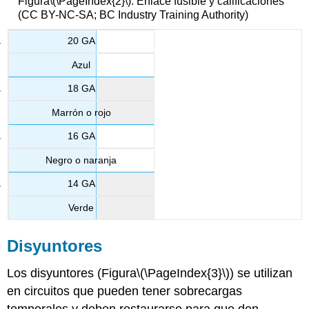
Figura
\(\PageIndex{2}\)
: Enlace fusible y calificaciones
(CC BY-NC-SA; BC Industry Training Authority)
20 GA
Azul
18 GA
Marrón o rojo
16 GA
Negro o naranja
14 GA
Verde
Disyuntores
Los disyuntores (Figura
\(\PageIndex{3}\)
) se utilizan
en circuitos que pueden tener sobrecargas