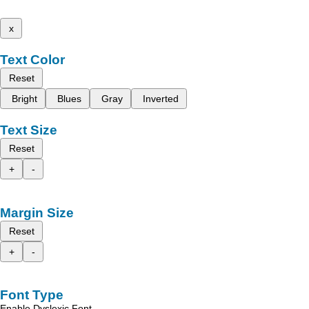
x
Text Color
Reset
Bright
Blues
Gray
Inverted
Text Size
Reset
+
-
Margin Size
Reset
+
-
Font Type
Enable Dyslexic Font