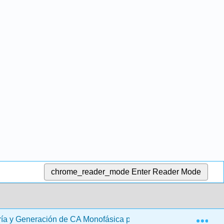
chrome_reader_mode
Enter Reader Mode
Exp
ía y Generación de CA Monofásica para Electricistas (Flinn)