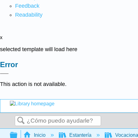
Feedback
Readability
x
selected template will load here
Error
This action is not available.
Buscar
Expandir/contraer jerarquía global
Inicio
Estantería
Vocacion