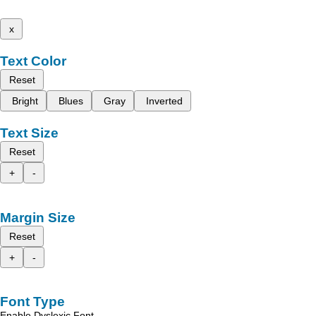
x
Text Color
Reset
Bright
Blues
Gray
Inverted
Text Size
Reset
+
-
Margin Size
Reset
+
-
Font Type
Enable Dyslexic Font