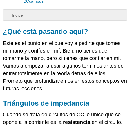
BCcampus
Índice
¿Qué
está
¿Qué está pasando aquí?
pasando
aquí?
Este es el punto en el que voy a pedirte que tomes
Triángulos
mi mano y confíes en mí. Bien, no tienes que
de
tomarme la mano, pero sí tienes que confiar en mí.
impedancia
Vamos a empezar a usar algunos términos antes de
Triángulos
de
entrar totalmente en la teoría detrás de ellos.
potencia
Prometo que profundizaremos en estos conceptos en
Recuerda
futuras lecciones.
Triángulos de impedancia
Cuando se trata de circuitos de CC lo único que se
opone a la corriente es la
resistencia
en el circuito.