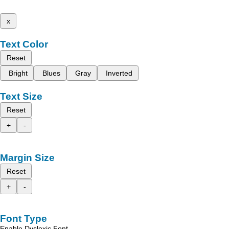
x
Text Color
Reset
Bright
Blues
Gray
Inverted
Text Size
Reset
+
-
Margin Size
Reset
+
-
Font Type
Enable Dyslexic Font