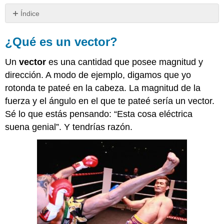
Índice
¿Qué
es
¿Qué es un vector?
un
vector?
Un
vector
es una cantidad que posee magnitud y
Aparte
dirección. A modo de ejemplo, digamos que yo
de
rotonda te pateé en la cabeza. La magnitud de la
ayudarme
a
fuerza y el ángulo en el que te pateé sería un vector.
convertirme
Sé lo que estás pensando: “Esta cosa eléctrica
en
suena genial”. Y tendrías razón.
una
máquina
de
combate,
¿cómo
tienen
algo
que
ver
los