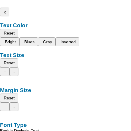
x
Text Color
Reset
Bright
Blues
Gray
Inverted
Text Size
Reset
+
-
Margin Size
Reset
+
-
Font Type
Enable Dyslexic Font