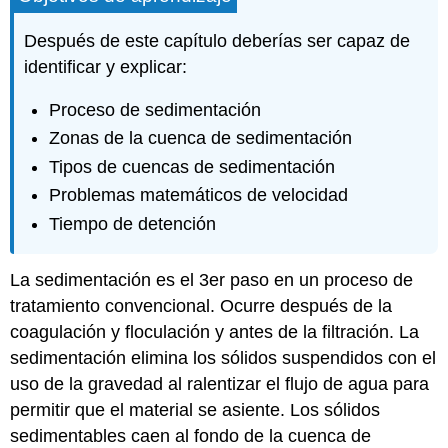
afectan
a
Después de este capítulo deberías ser capaz de
la
identificar y explicar:
sedimentación
Zonas
Proceso de sedimentación
de
Zonas de la cuenca de sedimentación
sedimentación
Tipos
Tipos de cuencas de sedimentación
de
Problemas matemáticos de velocidad
Cuencas
de
Tiempo de detención
Sedimentación
Tiempo
La sedimentación es el 3er paso en un proceso de
de
tratamiento convencional. Ocurre después de la
Detención
Manejo
coagulación y floculación y antes de la filtración. La
y
sedimentación elimina los sólidos suspendidos con el
eliminación
uso de la gravedad al ralentizar el flujo de agua para
de
lodos
permitir que el material se asiente. Los sólidos
Revisión
sedimentables caen al fondo de la cuenca de