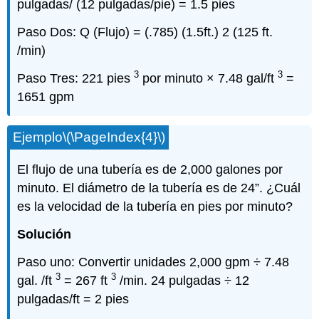
pulgadas/ (12 pulgadas/pie) = 1.5 pies
Paso Dos: Q (Flujo) = (.785) (1.5ft.) 2 (125 ft.
/min)
3
3
Paso Tres: 221 pies
por minuto × 7.48 gal/ft
=
1651 gpm
Ejemplo
\(\PageIndex{4}\)
El flujo de una tubería es de 2,000 galones por
minuto. El diámetro de la tubería es de 24”. ¿Cuál
es la velocidad de la tubería en pies por minuto?
Solución
Paso uno: Convertir unidades 2,000 gpm ÷ 7.48
3
3
gal. /ft
= 267 ft
/min. 24 pulgadas ÷ 12
pulgadas/ft = 2 pies