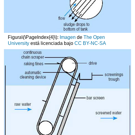
Figura
\(\PageIndex{4}\)
:
Imagen
de
The Open
University
está licenciada bajo
CC BY-NC-SA