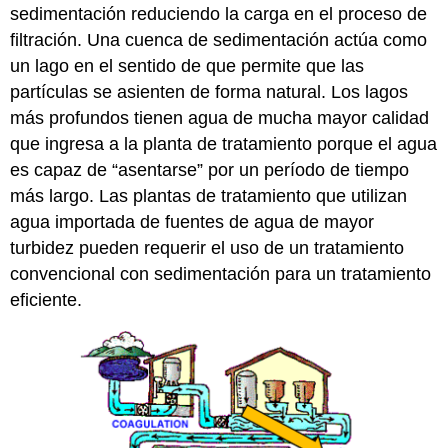
y
sedimentación reduciendo la carga en el proceso de
Operaciones
filtración. Una cuenca de sedimentación actúa como
Diarias
de
un lago en el sentido de que permite que las
Cuencas
partículas se asienten de forma natural. Los lagos
de
más profundos tienen agua de mucha mayor calidad
Sedimentación
que ingresa a la planta de tratamiento porque el agua
Velocity
Matemáticas
es capaz de “asentarse” por un período de tiempo
Revisión
más largo. Las plantas de tratamiento que utilizan
del
agua importada de fuentes de agua de mayor
Capítulo
turbidez pueden requerir el uso de un tratamiento
convencional con sedimentación para un tratamiento
eficiente.