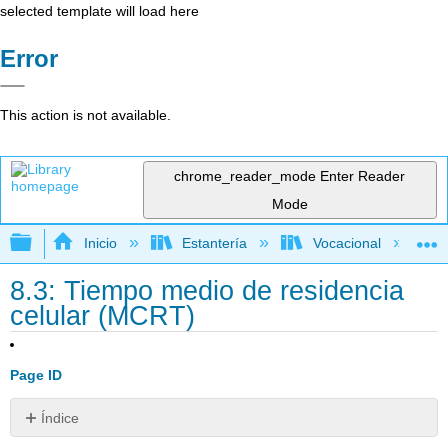
selected template will load here
Error
This action is not available.
chrome_reader_mode
Enter Reader
Mode
Expandir/contraer jerarquía global
Inicio
Estantería
Vocacional
8.3: Tiempo medio de residencia
celular (MCRT)
Page ID
Índice
Ejercicio