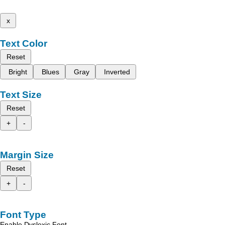
x
Text Color
Reset
Bright
Blues
Gray
Inverted
Text Size
Reset
+
-
Margin Size
Reset
+
-
Font Type
Enable Dyslexic Font