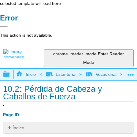
selected template will load here
Error
This action is not available.
chrome_reader_mode
Enter Reader
Mode
Expandir/contraer jerarquía global
Inicio
Estantería
Vocacional
10.2: Pérdida de Cabeza y
Caballos de Fuerza
Page ID
Índice
Ejercicios