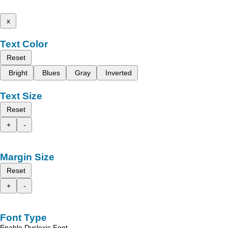
x
Text Color
Reset
Bright
Blues
Gray
Inverted
Text Size
Reset
+
-
Margin Size
Reset
+
-
Font Type
Enable Dyslexic Font