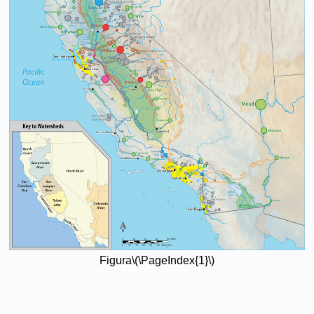
Figura
\(\PageIndex{1}\)