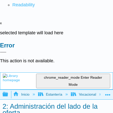
Readability
x
selected template will load here
Error
This action is not available.
chrome_reader_mode
Enter Reader
Mode
Expandir/contraer jerarquía global
Inicio
Estantería
Vocacional
2: Administración del lado de la
oferta