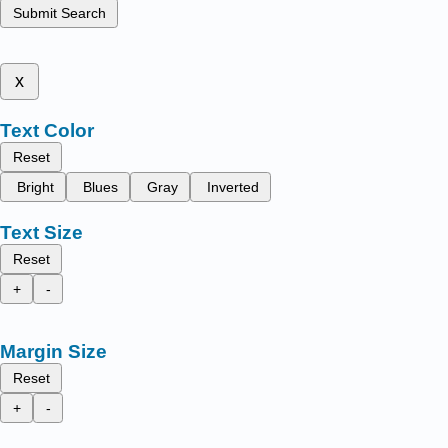
Submit Search
x
Text Color
Reset
Bright
Blues
Gray
Inverted
Text Size
Reset
+
-
Margin Size
Reset
+
-