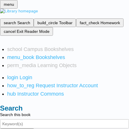
menu
search
Search
build_circle
Toolbar
fact_check
Homework
cancel
Exit Reader Mode
school
Campus Bookshelves
menu_book
Bookshelves
perm_media
Learning Objects
login
Login
how_to_reg
Request Instructor Account
hub
Instructor Commons
Search
Search this book