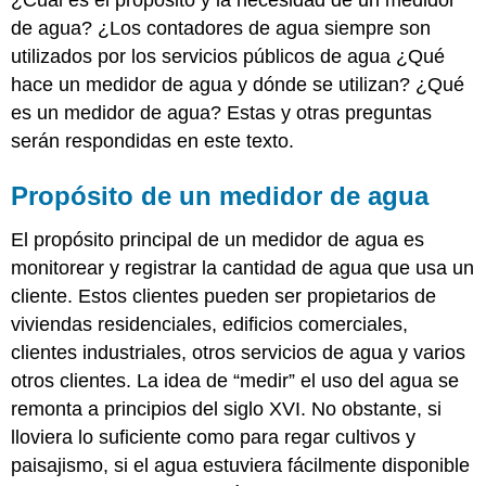
¿Cuál es el propósito y la necesidad de un medidor
Medidores
de
de agua? ¿Los contadores de agua siempre son
Velocidad
utilizados por los servicios públicos de agua ¿Qué
Medidores
hace un medidor de agua y dónde se utilizan? ¿Qué
Venturi
es un medidor de agua? Estas y otras preguntas
y
Orificio
serán respondidas en este texto.
Medidores
magnéticos
Propósito de un medidor de agua
y
ultrasónicos
El propósito principal de un medidor de agua es
Vertederos
monitorear y registrar la cantidad de agua que usa un
y
cliente. Estos clientes pueden ser propietarios de
Flumes
Medidores
viviendas residenciales, edificios comerciales,
compuestos
clientes industriales, otros servicios de agua y varios
Selección
otros clientes. La idea de “medir” el uso del agua se
e
remonta a principios del siglo XVI. No obstante, si
instalación
de
lloviera lo suficiente como para regar cultivos y
medidores
paisajismo, si el agua estuviera fácilmente disponible
Lectura