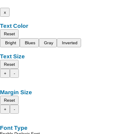
x
Text Color
Reset
Bright
Blues
Gray
Inverted
Text Size
Reset
+
-
Margin Size
Reset
+
-
Font Type
Enable Dyslexic Font