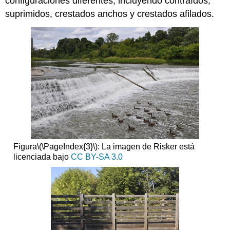
configuraciones diferentes, incluyendo contraídos,
suprimidos, crestados anchos y crestados afilados.
Figura
\(\PageIndex{3}\)
: La imagen de Risker está
licenciada bajo
CC BY-SA 3.0