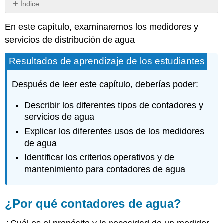
Índice
¿Por
En este capítulo, examinaremos los medidores y
qué
contadores
servicios de distribución de agua
de
agua?
Resultados de aprendizaje de los estudiantes
Propósito
de
Después de leer este capítulo, deberías poder:
un
medidor
Describir los diferentes tipos de contadores y
de
servicios de agua
agua
Explicar los diferentes usos de los medidores
Tipos
de
de agua
medidores
Identificar los criterios operativos y de
de
mantenimiento para contadores de agua
agua
Medidores
de
¿Por qué contadores de agua?
desplazamiento
positivo