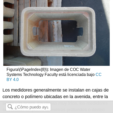
Figura
\(\PageIndex{8}\)
: Imagen de COC Water
Systems Technology Faculty está licenciada bajo
CC
BY 4.0
Los medidores generalmente se instalan en cajas de
concreto o polímero ubicadas en la avenida, entre la
acera y la acera. En climas muy fríos, los medidores
se instalan en pozos de metros profundos o dentro