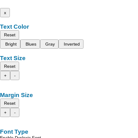
x
Text Color
Reset
Bright
Blues
Gray
Inverted
Text Size
Reset
+
-
Margin Size
Reset
+
-
Font Type
Enable Dyslexic Font