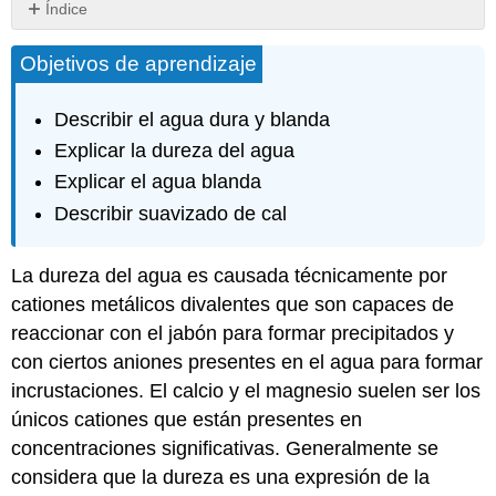
Índice
Alcalinidad
Objetivos de aprendizaje
Suavizante
Reacción
Química
Describir el agua dura y blanda
Químicos
Explicar la dureza del agua
Ablandamiento
Explicar el agua blanda
de
intercambio
Describir suavizado de cal
Alúmina
Activada
La dureza del agua es causada técnicamente por
Blending
cationes metálicos divalentes que son capaces de
Preguntas
reaccionar con el jabón para formar precipitados y
de
revisión
con ciertos aniones presentes en el agua para formar
Preguntas
incrustaciones. El calcio y el magnesio suelen ser los
de
únicos cationes que están presentes en
prueba
concentraciones significativas. Generalmente se
considera que la dureza es una expresión de la