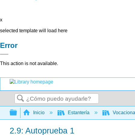
x
selected template will load here
Error
This action is not available.
Buscar
Expandir/contraer jerarquía global
Inicio
Estantería
Vocacion
2.9: Autoprueba 1