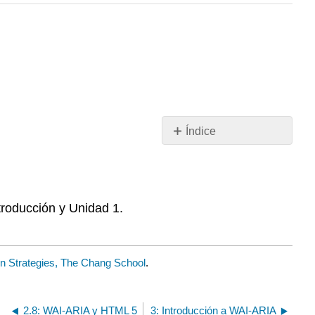
Índice
Sin
encabezados
troducción y Unidad 1.
on Strategies, The Chang School
.
2.8: WAI-ARIA y HTML 5
3: Introducción a WAI-ARIA