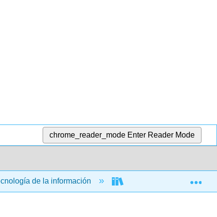
chrome_reader_mode
Enter Reader Mode
Exp
ecnología de la información
Aplicaciones informática