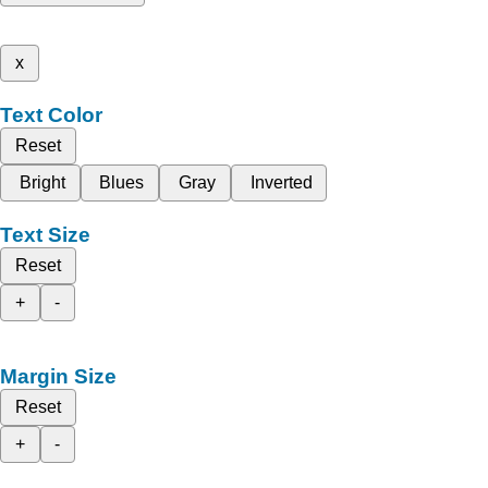
x
Text Color
Reset
Bright
Blues
Gray
Inverted
Text Size
Reset
+
-
Margin Size
Reset
+
-