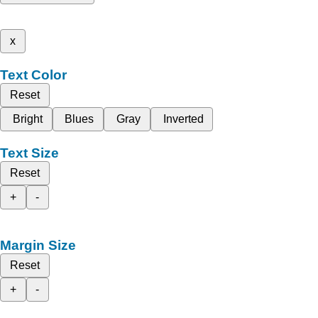
x
Text Color
Reset
Bright
Blues
Gray
Inverted
Text Size
Reset
+
-
Margin Size
Reset
+
-