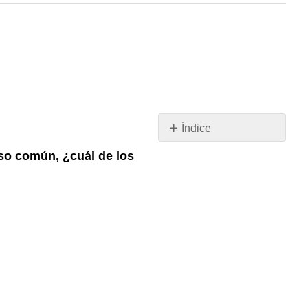
Índice
Pregunta
so común, ¿cuál de los
1
Pregunta
2
Pregunta
3