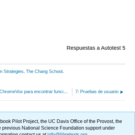
Respuestas a Autotest 5
on Strategies, The Chang School
.
6.6: Actividad- Uso de ChromeVox para encontrar funciones de accesibilidad
7: Pruebas de usuario
ok Pilot Project, the UC Davis Office of the Provost, the
ge previous National Science Foundation support under
formation contact us at
info@libretexts.org
.