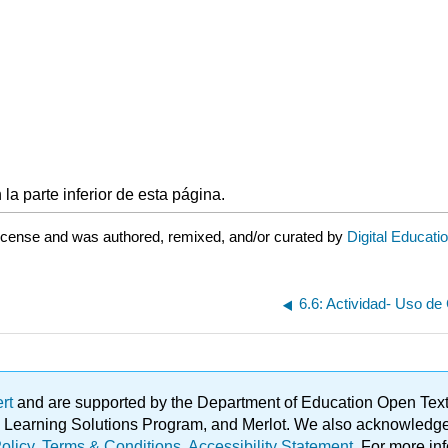
a parte inferior de esta página.
license and was authored, remixed, and/or curated by
Digital Educati
ert
and are supported by the Department of Education Open Textbo
ble Learning Solutions Program, and Merlot. We also acknowled
olicy
.
Terms & Conditions
.
Accessibility Statement
. For more in