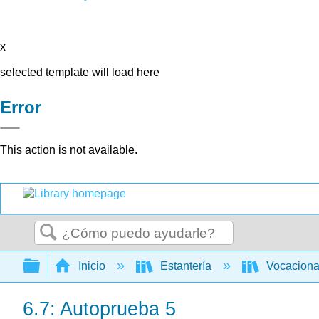
x
selected template will load here
Error
This action is not available.
Buscar
Expandir/contraer jerarquía global
Inicio
Estantería
Vocacion
6.7: Autoprueba 5