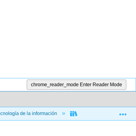
chrome_reader_mode
Enter Reader Mode
Exp
ecnología de la información
Aplicaciones informática