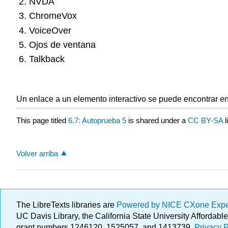
NVDA
ChromeVox
VoiceOver
Ojos de ventana
Talkback
Un enlace a un elemento interactivo se puede encontrar en l
This page titled
6.7: Autoprueba 5
is shared under a
CC BY-SA
Volver arriba
The LibreTexts libraries are
Powered by NICE CXone Exp
UC Davis Library, the California State University Afforda
grant numbers 1246120, 1525057, and 1413739.
Privacy P