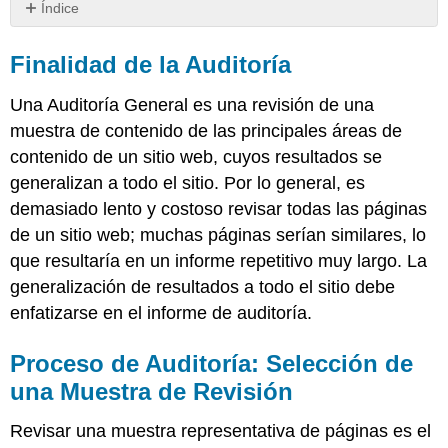
Índice
Finalidad
de
Finalidad de la Auditoría
la
Auditoría
Una Auditoría General es una revisión de una
Proceso
muestra de contenido de las principales áreas de
de
contenido de un sitio web, cuyos resultados se
Auditoría:
Selección
generalizan a todo el sitio. Por lo general, es
de
demasiado lento y costoso revisar todas las páginas
una
de un sitio web; muchas páginas serían similares, lo
Muestra
que resultaría en un informe repetitivo muy largo. La
de
Revisión
generalización de resultados a todo el sitio debe
Consideraciones
enfatizarse en el informe de auditoría.
adicionales
sobre
Proceso de Auditoría: Selección de
el
alcance
una Muestra de Revisión
Tiempo
Requerido
Revisar una muestra representativa de páginas es el
para