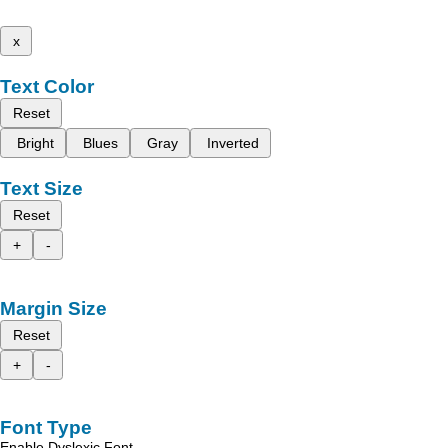
x
Text Color
Reset
Bright
Blues
Gray
Inverted
Text Size
Reset
+
-
Margin Size
Reset
+
-
Font Type
Enable Dyslexic Font