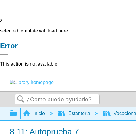
x
selected template will load here
Error
This action is not available.
Buscar
Expandir/contraer jerarquía global
Inicio
Estantería
Vocacion
8.11: Autoprueba 7