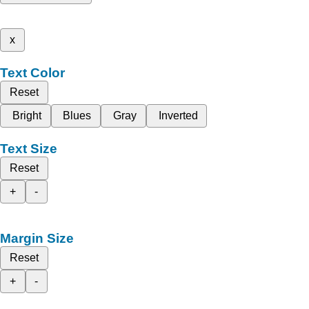
x
Text Color
Reset
Bright
Blues
Gray
Inverted
Text Size
Reset
+
-
Margin Size
Reset
+
-