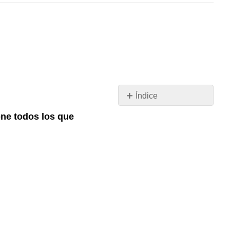
Índice
Pregunta
one todos los que
1
Pregunta
2
Pregunta
3
Pregunta
4