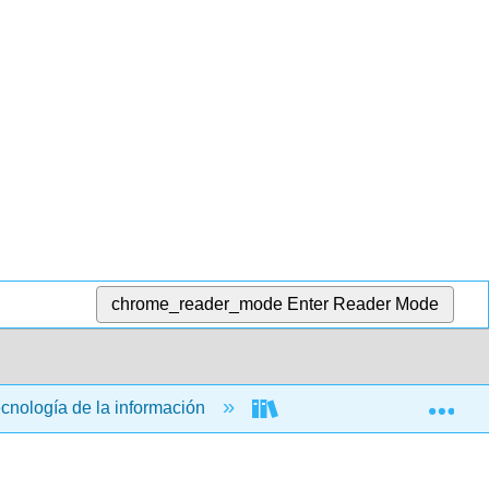
chrome_reader_mode
Enter Reader Mode
Exp
ecnología de la información
Aplicaciones informática