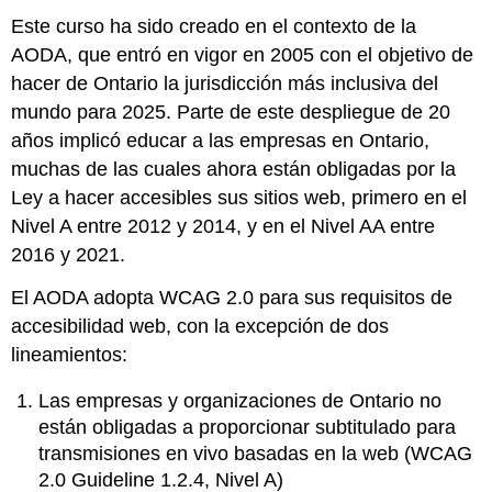
Estados
Este curso ha sido creado en el contexto de la
Unidos
AODA, que entró en vigor en 2005 con el objetivo de
Ley
hacer de Ontario la jurisdicción más inclusiva del
de
mundo para 2025. Parte de este despliegue de 20
Estadounidenses
con
años implicó educar a las empresas en Ontario,
Discapacidades
muchas de las cuales ahora están obligadas por la
(ADA)
Ley a hacer accesibles sus sitios web, primero en el
Sección
Nivel A entre 2012 y 2014, y en el Nivel AA entre
508
(de
2016 y 2021.
la
Ley
El AODA adopta WCAG 2.0 para sus requisitos de
de
accesibilidad web, con la excepción de dos
Rehabilitación,
lineamientos:
EE.
UU.)
Las empresas y organizaciones de Ontario no
Reino
están obligadas a proporcionar subtitulado para
Unido
transmisiones en vivo basadas en la web (WCAG
Ley
2.0 Guideline 1.2.4, Nivel A)
de