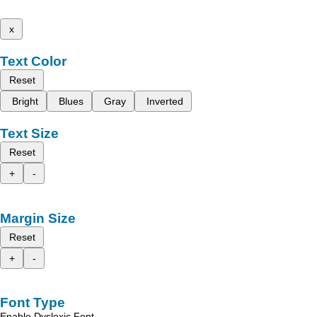
x
Text Color
Reset
Bright
Blues
Gray
Inverted
Text Size
Reset
+
-
Margin Size
Reset
+
-
Font Type
Enable Dyslexic Font