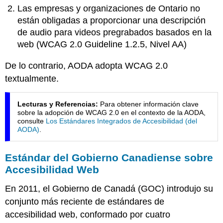
Igualdad
Las empresas y organizaciones de Ontario no
2010
están obligadas a proporcionar una descripción
Europa
de audio para videos pregrabados basados en la
Italia
web (WCAG 2.0 Guideline 1.2.5, Nivel AA)
Alemania
De lo contrario, AODA adopta WCAG 2.0
Francia
España
textualmente.
Australia
Lecturas y Referencias:
Para obtener información clave
sobre la adopción de WCAG 2.0 en el contexto de la AODA,
consulte
Los Estándares Integrados de Accesibilidad (del
AODA)
.
Estándar del Gobierno Canadiense sobre
Accesibilidad Web
En 2011, el Gobierno de Canadá (GOC) introdujo su
conjunto más reciente de estándares de
accesibilidad web, conformado por cuatro