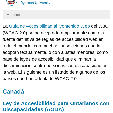
Ryerson University
Índice
Canadá
La
Guía de Accesibilidad al Contenido Web
del W3C
Ley
(WCAG 2.0) se ha aceptado ampliamente como la
de
Accesibilidad
fuente definitiva de reglas de accesibilidad web en
para
todo el mundo, con muchas jurisdicciones que la
Ontarianos
adoptan textualmente, o con ajustes menores, como
con
base de leyes de accesibilidad que eliminan la
Discapacidades
(AODA)
discriminación contra personas con discapacidad en
Estándar
la web. El siguiente es un listado de algunos de los
del
países que han adoptado WCAG 2.0.
Gobierno
Canadiense
Canadá
sobre
Accesibilidad
Web
Ley de Accesibilidad para Ontarianos con
Accesibilidad
Discapacidades (AODA)
2024