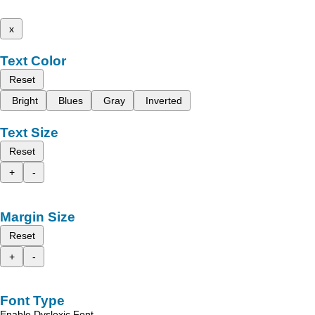
x
Text Color
Reset
Bright
Blues
Gray
Inverted
Text Size
Reset
+
-
Margin Size
Reset
+
-
Font Type
Enable Dyslexic Font