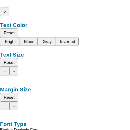
x
Text Color
Reset
Bright
Blues
Gray
Inverted
Text Size
Reset
+
-
Margin Size
Reset
+
-
Font Type
Enable Dyslexic Font