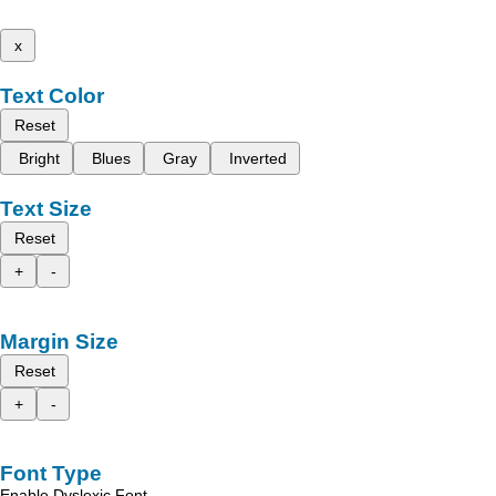
x
Text Color
Reset
Bright
Blues
Gray
Inverted
Text Size
Reset
+
-
Margin Size
Reset
+
-
Font Type
Enable Dyslexic Font