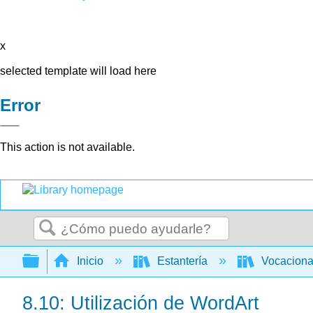
x
selected template will load here
Error
This action is not available.
Buscar
Expandir/contraer jerarquía global
Inicio
Estantería
Vocacion
8.10: Utilización de WordArt