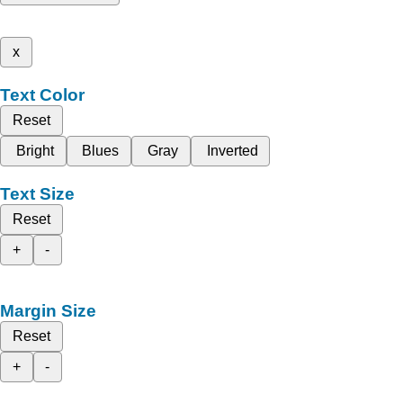
x
Text Color
Reset
Bright
Blues
Gray
Inverted
Text Size
Reset
+
-
Margin Size
Reset
+
-