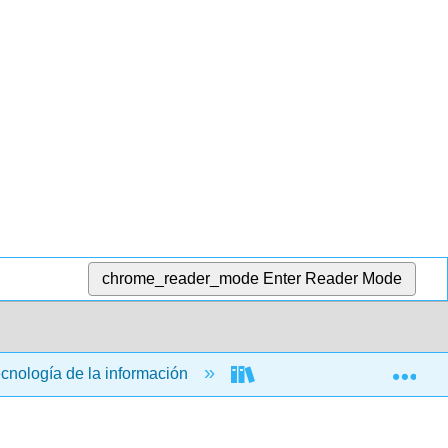
chrome_reader_mode
Enter Reader Mode
Exp
ecnología de la información
Aplicaciones informática