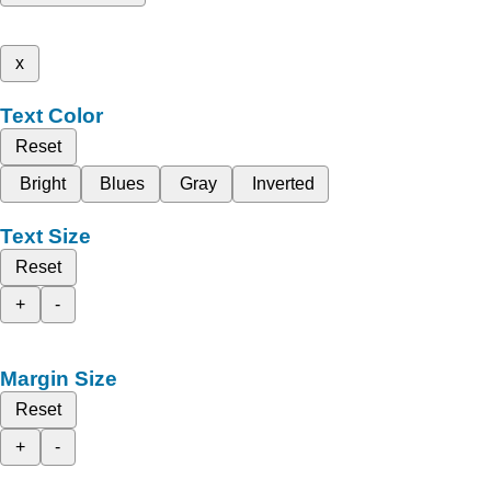
x
Text Color
Reset
Bright
Blues
Gray
Inverted
Text Size
Reset
+
-
Margin Size
Reset
+
-