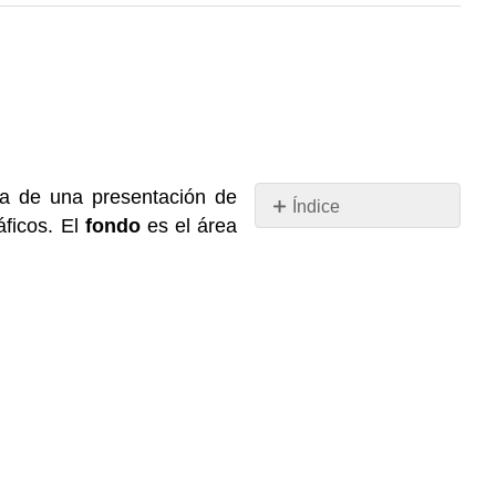
va de una presentación de
Índice
ficos. El
fondo
es el área
Sin
encabezados