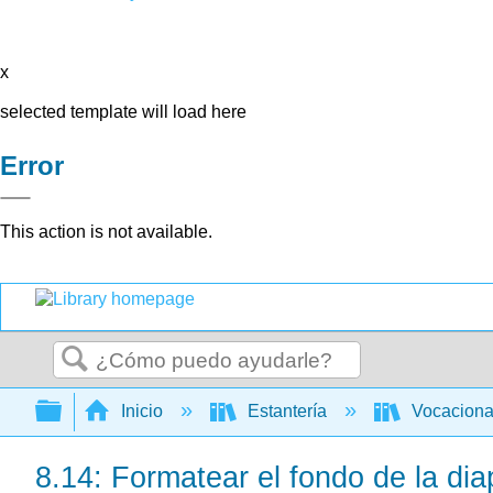
x
selected template will load here
Error
This action is not available.
Buscar
Expandir/contraer jerarquía global
Inicio
Estantería
Vocacion
8.14: Formatear el fondo de la dia