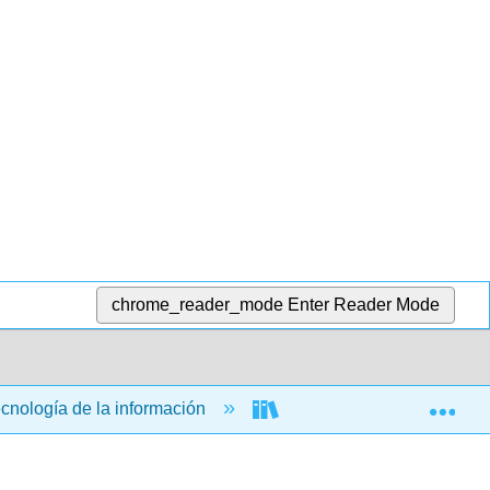
chrome_reader_mode
Enter Reader Mode
Exp
ecnología de la información
Aplicaciones informática