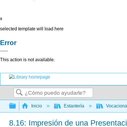
x
selected template will load here
Error
This action is not available.
Buscar
Expandir/contraer jerarquía global
Inicio
Estantería
Vocacion
8.16: Impresión de una Presentac