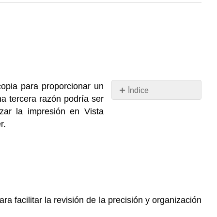
opia para proporcionar un
Índice
na tercera razón podría ser
Práctica
lizar la impresión en
Vista
6:
r.
El
Sistema
Solar
—
Parte
5
 facilitar la revisión de la precisión y organización