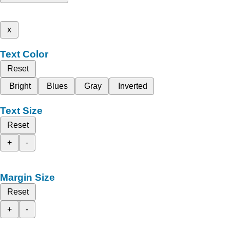
x
Text Color
Reset
Bright
Blues
Gray
Inverted
Text Size
Reset
+
-
Margin Size
Reset
+
-