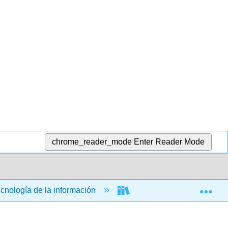
chrome_reader_mode
Enter Reader Mode
Exp
ecnología de la información
Aplicaciones informática