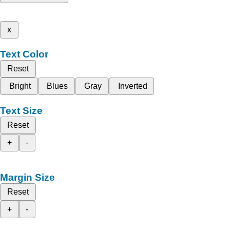
x
Text Color
Reset
Bright
Blues
Gray
Inverted
Text Size
Reset
+
-
Margin Size
Reset
+
-