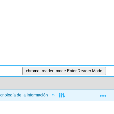
chrome_reader_mode
Enter Reader Mode
Exp
ecnología de la información
Aplicaciones informática