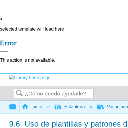
x
selected template will load here
Error
This action is not available.
Buscar
Expandir/contraer jerarquía global
Inicio
Estantería
Vocacion
9.6: Uso de plantillas y patrones d