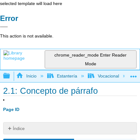
selected template will load here
Error
This action is not available.
chrome_reader_mode
Enter Reader
Mode
Expandir/contraer jerarquía global
Inicio
Estantería
Vocacional
2.1: Concepto de párrafo
Page ID
Índice
Envoltura