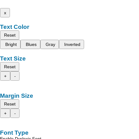
x
Text Color
Reset
Bright
Blues
Gray
Inverted
Text Size
Reset
+
-
Margin Size
Reset
+
-
Font Type
Enable Dyslexic Font