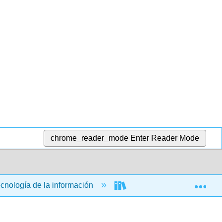
chrome_reader_mode
Enter Reader Mode
Exp
ecnología de la información
Aplicaciones informática