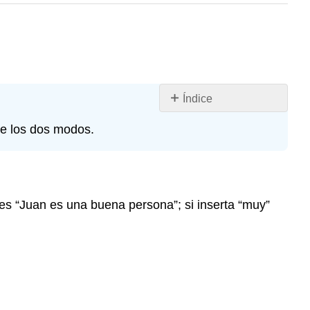
Índice
Insertar
re los dos modos.
Sobrescribir
al es “Juan es una buena persona”; si inserta “muy”