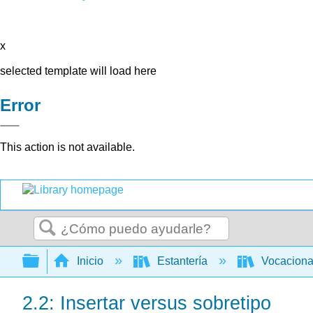
x
selected template will load here
Error
This action is not available.
Buscar
Expandir/contraer jerarquía global
Inicio
Estantería
Vocacion
2.2: Insertar versus sobretipo