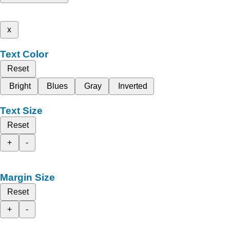
x
Text Color
Reset
Bright
Blues
Gray
Inverted
Text Size
Reset
+
-
Margin Size
Reset
+
-