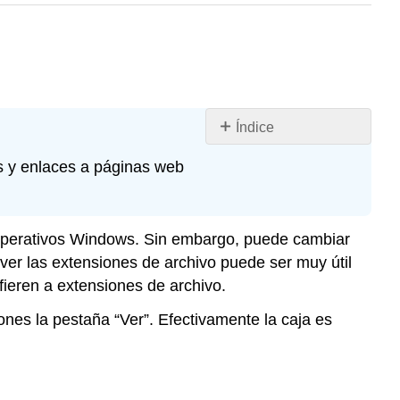
Índice
Windows
as y enlaces a páginas web
XP
Windows
Vista
s operativos Windows. Sin embargo, puede cambiar
Windows
7
ver las extensiones de archivo puede ser muy útil
ieren a extensiones de archivo.
nes la pestaña “Ver”. Efectivamente la caja es