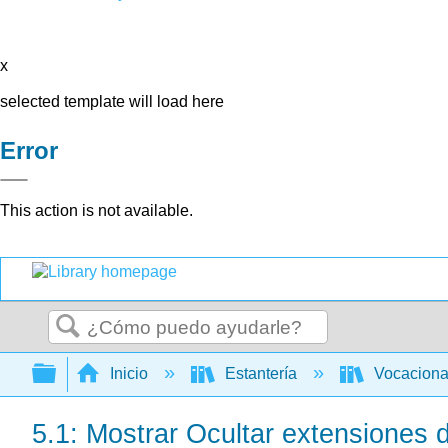
x
selected template will load here
Error
This action is not available.
Buscar
Expandir/contraer jerarquía global
Inicio
Estantería
Vocacion
5.1: Mostrar Ocultar extensiones 