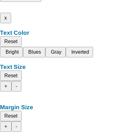
x
Text Color
Reset
Bright
Blues
Gray
Inverted
Text Size
Reset
+
-
Margin Size
Reset
+
-