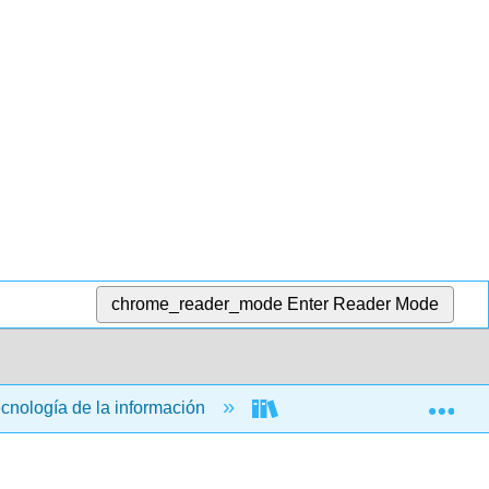
chrome_reader_mode
Enter Reader Mode
Exp
ecnología de la información
Aplicaciones informática