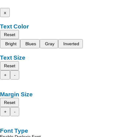
x
Text Color
Reset
Bright
Blues
Gray
Inverted
Text Size
Reset
+
-
Margin Size
Reset
+
-
Font Type
Enable Dyslexic Font