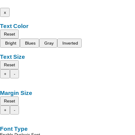
x
Text Color
Reset
Bright
Blues
Gray
Inverted
Text Size
Reset
+
-
Margin Size
Reset
+
-
Font Type
Enable Dyslexic Font