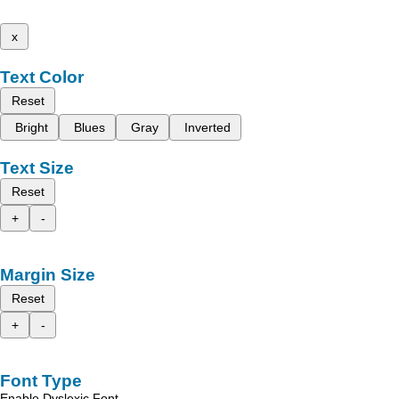
x
Text Color
Reset
Bright
Blues
Gray
Inverted
Text Size
Reset
+
-
Margin Size
Reset
+
-
Font Type
Enable Dyslexic Font