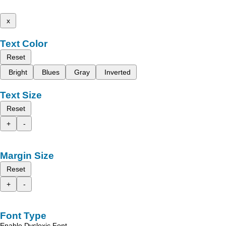
x
Text Color
Reset
Bright
Blues
Gray
Inverted
Text Size
Reset
+
-
Margin Size
Reset
+
-
Font Type
Enable Dyslexic Font