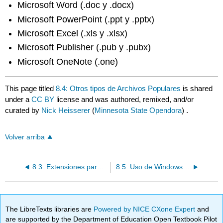
Microsoft Word (.doc y .docx)
Microsoft PowerPoint (.ppt y .pptx)
Microsoft Excel (.xls y .xlsx)
Microsoft Publisher (.pub y .pubx)
Microsoft OneNote (.one)
This page titled
8.4: Otros tipos de Archivos Populares
is shared
under a
CC BY
license and was authored, remixed, and/or
curated by
Nick Heisserer
(
Minnesota State Opendora
) .
Volver arriba
8.3: Extensiones para archivos de música
8.5: Uso de Windows Photos
The LibreTexts libraries are
Powered by NICE CXone Expert
and
are supported by the Department of Education Open Textbook Pilot