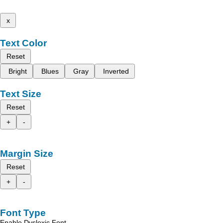
x
Text Color
Reset
Bright
Blues
Gray
Inverted
Text Size
Reset
+
-
Margin Size
Reset
+
-
Font Type
Enable Dyslexic Font