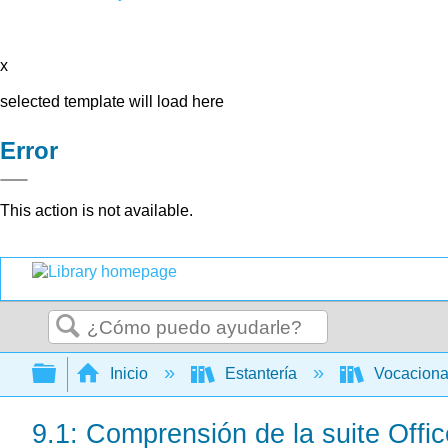
x
selected template will load here
Error
This action is not available.
Buscar
Expandir/contraer jerarquía global
Inicio
Estantería
Vocacion
9.1: Comprensión de la suite Offic