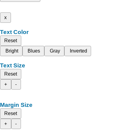
x
Text Color
Reset
Bright
Blues
Gray
Inverted
Text Size
Reset
+
-
Margin Size
Reset
+
-