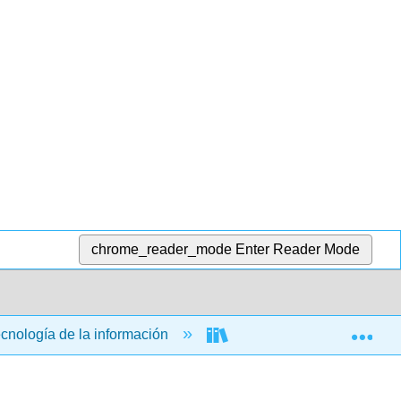
chrome_reader_mode
Enter Reader Mode
Exp
ecnología de la información
Aplicaciones informática