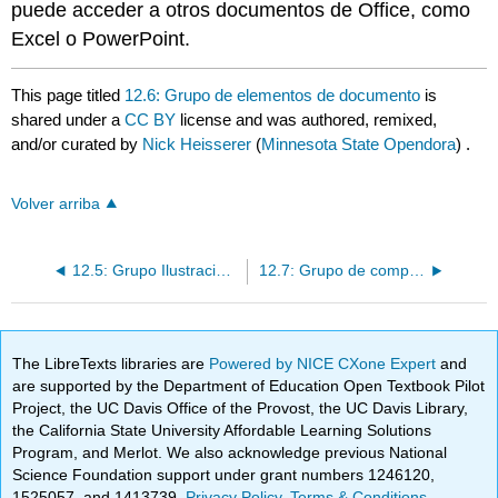
puede acceder a otros documentos de Office, como
Excel o PowerPoint.
This page titled
12.6: Grupo de elementos de documento
is
shared under a
CC BY
license and was authored, remixed,
and/or curated by
Nick Heisserer
(
Minnesota State Opendora
) .
Volver arriba
12.5: Grupo Ilustraciones
12.7: Grupo de complementos
The LibreTexts libraries are
Powered by NICE CXone Expert
and
are supported by the Department of Education Open Textbook Pilot
Project, the UC Davis Office of the Provost, the UC Davis Library,
the California State University Affordable Learning Solutions
Program, and Merlot. We also acknowledge previous National
Science Foundation support under grant numbers 1246120,
1525057, and 1413739.
Privacy Policy
.
Terms & Conditions
.