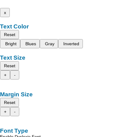
x
Text Color
Reset
Bright
Blues
Gray
Inverted
Text Size
Reset
+
-
Margin Size
Reset
+
-
Font Type
Enable Dyslexic Font