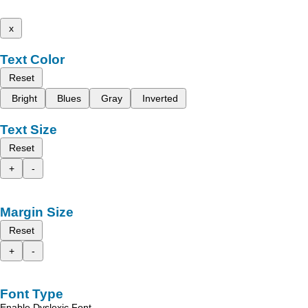
x
Text Color
Reset
Bright
Blues
Gray
Inverted
Text Size
Reset
+
-
Margin Size
Reset
+
-
Font Type
Enable Dyslexic Font