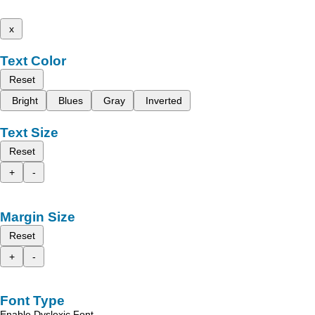
x
Text Color
Reset
Bright
Blues
Gray
Inverted
Text Size
Reset
+
-
Margin Size
Reset
+
-
Font Type
Enable Dyslexic Font