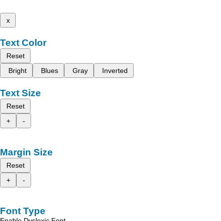
x
Text Color
Reset
Bright
Blues
Gray
Inverted
Text Size
Reset
+
-
Margin Size
Reset
+
-
Font Type
Enable Dyslexic Font