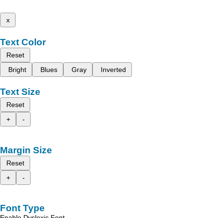
x
Text Color
Reset
Bright
Blues
Gray
Inverted
Text Size
Reset
+
-
Margin Size
Reset
+
-
Font Type
Enable Dyslexic Font