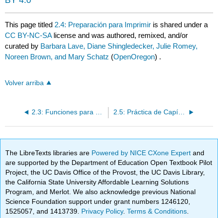
BY 4.0
This page titled
2.4: Preparación para Imprimir
is shared under a
CC BY-NC-SA
license and was authored, remixed, and/or
curated by
Barbara Lave, Diane Shingledecker, Julie Romey,
Noreen Brown, and Mary Schatz
(
OpenOregon
) .
Volver arriba
2.3: Funciones para Finanzas Personales
2.5: Práctica de Capítulo
The LibreTexts libraries are
Powered by NICE CXone Expert
and
are supported by the Department of Education Open Textbook Pilot
Project, the UC Davis Office of the Provost, the UC Davis Library,
the California State University Affordable Learning Solutions
Program, and Merlot. We also acknowledge previous National
Science Foundation support under grant numbers 1246120,
1525057, and 1413739.
Privacy Policy
.
Terms & Conditions
.