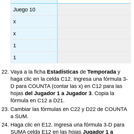
Juego 10
x
x
1
1
Vaya a la ficha
Estadísticas
de
Temporada
y
haga clic en la celda C12. Ingresa una fórmula 3-
D para COUNTA (contar las x) en C12 para las
hojas
del Jugador 1 a Jugador 3
. Copia la
fórmula en C12 a D21.
Cambiar las fórmulas en C22 y D22 de COUNTA
a SUM.
Haga clic en E12. Ingresa una fórmula 3-D para
SUMA celda E12 en las hojas
Jugador 1 a