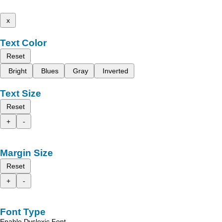
x
Text Color
Reset
Bright
Blues
Gray
Inverted
Text Size
Reset
+
-
Margin Size
Reset
+
-
Font Type
Enable Dyslexic Font