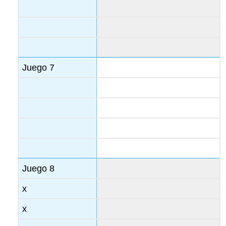
Juego 7
Juego 8
x
x