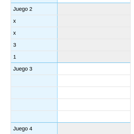
Juego 2
x
x
3
1
Juego 3
Juego 4