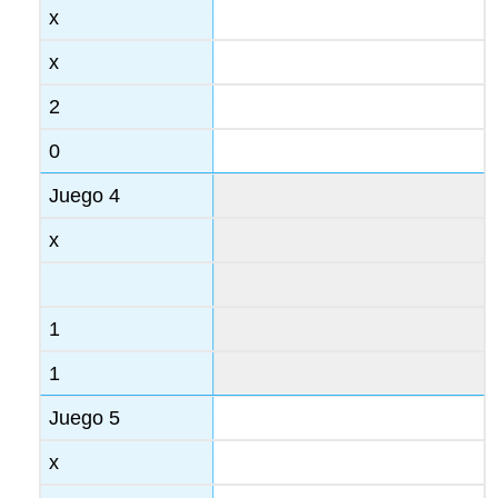
x
x
2
0
Juego 4
x
1
1
Juego 5
x