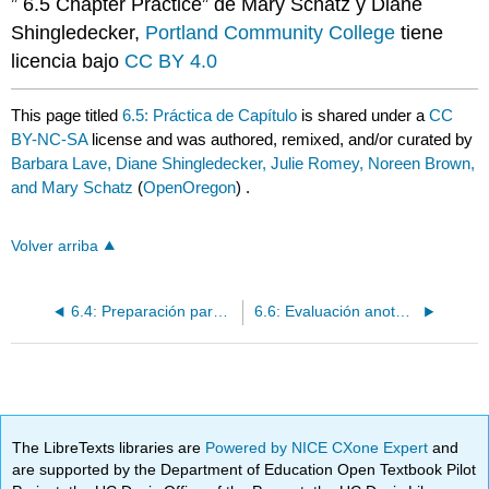
” 6.5 Chapter Practice” de Mary Schatz y Diane
Shingledecker,
Portland Community College
tiene
licencia bajo
CC BY 4.0
This page titled
6.5: Práctica de Capítulo
is shared under a
CC
BY-NC-SA
license and was authored, remixed, and/or curated by
Barbara Lave, Diane Shingledecker, Julie Romey, Noreen Brown,
and Mary Schatz
(
OpenOregon
) .
Volver arriba
6.4: Preparación para imprimir
6.6: Evaluación anotada
The LibreTexts libraries are
Powered by NICE CXone Expert
and
are supported by the Department of Education Open Textbook Pilot