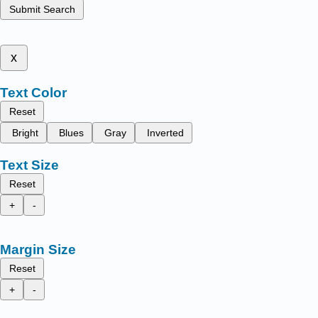
Submit Search
x
Text Color
Reset
Bright
Blues
Gray
Inverted
Text Size
Reset
+
-
Margin Size
Reset
+
-