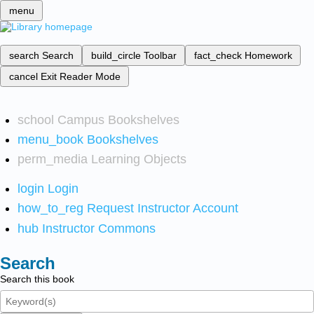
menu
search
Search
build_circle
Toolbar
fact_check
Homework
cancel
Exit Reader Mode
school
Campus Bookshelves
menu_book
Bookshelves
perm_media
Learning Objects
login
Login
how_to_reg
Request Instructor Account
hub
Instructor Commons
Search
Search this book