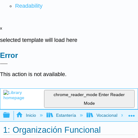
Readability
x
selected template will load here
Error
This action is not available.
chrome_reader_mode
Enter Reader
Mode
Expandir/contraer jerarquía global
Inicio
Estantería
Vocacional
1: Organización Funcional