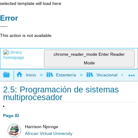
selected template will load here
Error
This action is not available.
chrome_reader_mode
Enter Reader
Mode
Expandir/contraer jerarquía global
Inicio
Estantería
Vocacional
2.5: Programación de sistemas
multiprocesador
Page ID
Harrison Njoroge
African Virtual University