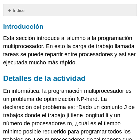
Índice
Introducción
Introducción
Detalles
de
Esta sección introduce al alumno a la programación
la
actividad
multiprocesador. En esto la carga de trabajo llamada
tareas se puede repartir entre procesadores y así ser
Gráficos
y
ejecutada mucho más rápido.
GPU
específicos
Detalles de la actividad
para
cada
En informática, la programación multiprocesador es
propósito
un problema de optimización NP-hard. La
Lógica
reconfigurable
declaración del problema es: “Dado un conjunto J de
y
trabajos donde el trabajo ji tiene longitud li y un
procesadores
número de procesadores m, ¿cuál es el tiempo
específicos
de
mínimo posible requerido para programar todos los
propósito
trabajos en J on m procesadores de tal manera que