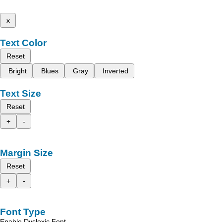
x
Text Color
Reset
Bright
Blues
Gray
Inverted
Text Size
Reset
+
-
Margin Size
Reset
+
-
Font Type
Enable Dyslexic Font