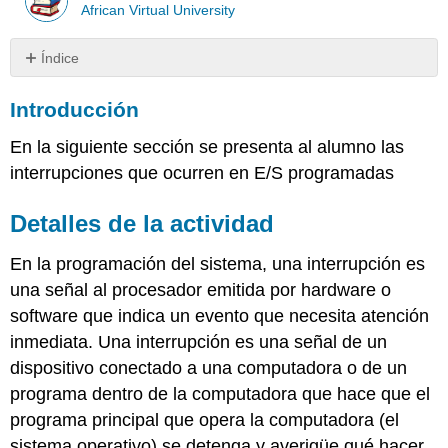
African Virtual University
Índice
Introducción
Introducción
Detalles
de
En la siguiente sección se presenta al alumno las
la
actividad
interrupciones que ocurren en E/S programadas
Interrupciones
de
Detalles de la actividad
hardware
Interrupción
En la programación del sistema, una interrupción es
de
una señal al procesador emitida por hardware o
software
software que indica un evento que necesita atención
Conclusión
inmediata. Una interrupción es una señal de un
Evaluación
dispositivo conectado a una computadora o de un
Interrupciones
programa dentro de la computadora que hace que el
de
hardware
programa principal que opera la computadora (el
Interrupciones
sistema operativo) se detenga y averigüe qué hacer