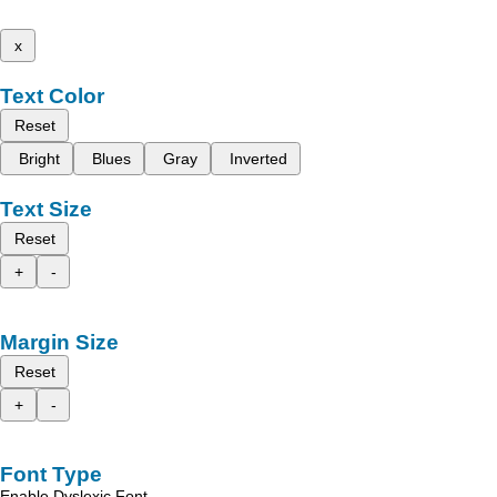
x
Text Color
Reset
Bright
Blues
Gray
Inverted
Text Size
Reset
+
-
Margin Size
Reset
+
-
Font Type
Enable Dyslexic Font