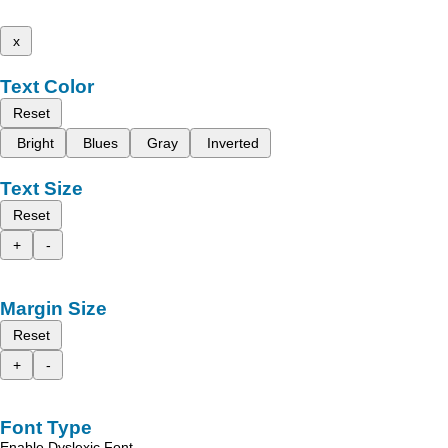
x
Text Color
Reset
Bright
Blues
Gray
Inverted
Text Size
Reset
+
-
Margin Size
Reset
+
-
Font Type
Enable Dyslexic Font