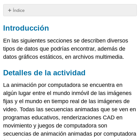
Índice
Introducción
Introducción
Detalles
de
la
En las siguientes secciones se describen diversos
actividad
tipos de datos que podrías encontrar, además de
Video
datos gráficos estáticos, en archivos multimedia.
Digital
Audio
Detalles de la actividad
Digital
Audio
La animación por computadora se encuentra en
MIDI
algún lugar entre el mundo inmóvil de las imágenes
Estándar
fijas y el mundo en tiempo real de las imágenes de
Conclusión
video. Todas las secuencias animadas que se ven en
Evaluación
programas educativos, renderizaciones CAD en
movimiento y juegos de computadora son
secuencias de animación animadas por computadora