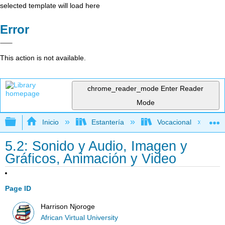
selected template will load here
Error
This action is not available.
chrome_reader_mode
Enter Reader
Mode
Expandir/contraer jerarquía global
Inicio
Estantería
Vocacional
5.2: Sonido y Audio, Imagen y
Gráficos, Animación y Video
Page ID
Harrison Njoroge
African Virtual University